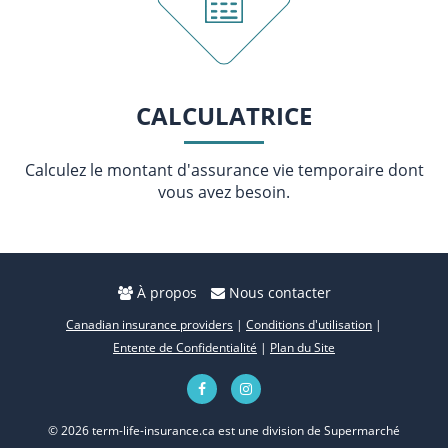
CALCULATRICE
Calculez le montant d'assurance vie temporaire dont
vous avez besoin.
À propos
Nous contacter
Canadian insurance providers
|
Conditions d'utilisation
|
Entente de Confidentialité
|
Plan du Site
© 2026 term-life-insurance.ca est une division de Supermarché