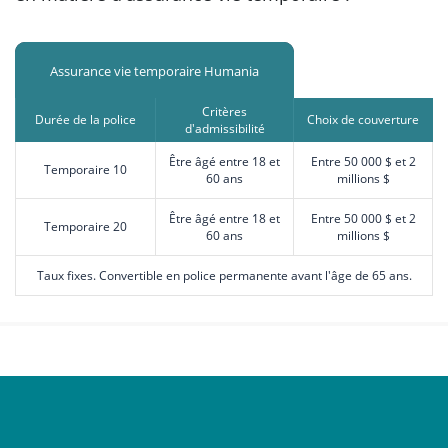
Assurance vie temporaire Humania
Critères
Durée de la police
Choix de couverture
d'admissibilité
Être âgé entre 18 et
Entre 50 000 $ et 2
Temporaire 10
60 ans
millions $
Être âgé entre 18 et
Entre 50 000 $ et 2
Temporaire 20
60 ans
millions $
Taux fixes. Convertible en police permanente avant l'âge de 65 ans.